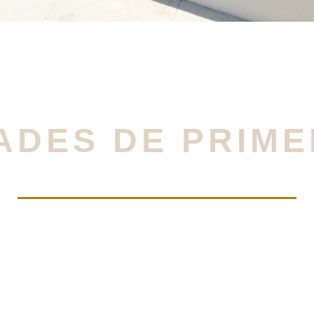
DES DE PRIME
e áreas diseñadas para ti: gimnasio, alberca al aire 
infantiles y zonas de descanso sin salir de casa