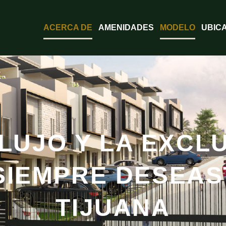
ACERCA DE
AMENIDADES
MODELO
UBIC
 LUJO Y LA EXCL
SIEMPRE DESEAS
TIJUANA