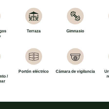
egos
Terraza
Gimnasio
s
Portón eléctrico
Cámara de vigilancia
Ur
nto /
r
bar