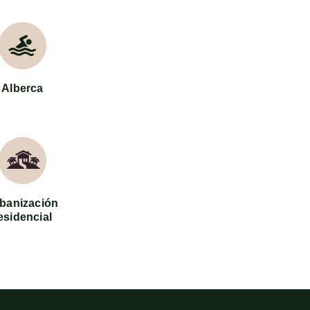
Alberca
banización
esidencial